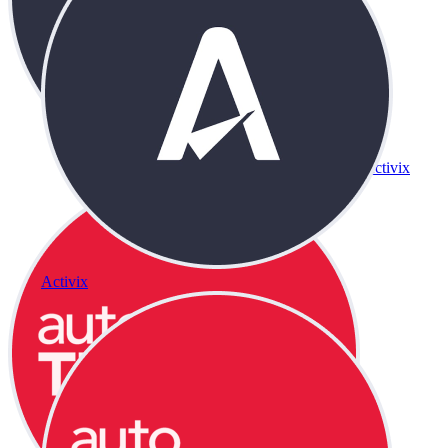
Activix
Activix