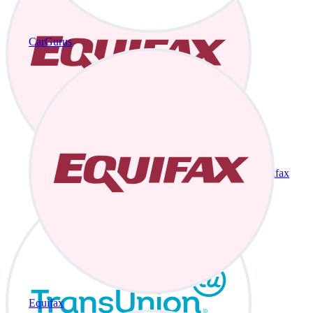
CarGurus
Equifax
Equifax