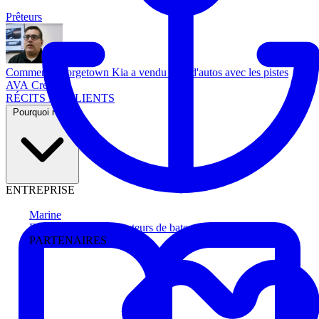
Prêteurs
Comment Georgetown Kia a vendu plus d'autos avec les pistes
AVA Credit
RÉCITS DE CLIENTS
Pourquoi nous
ENTREPRISE
Marine
Faites avancer les acheteurs de bateau
PARTENAIRES