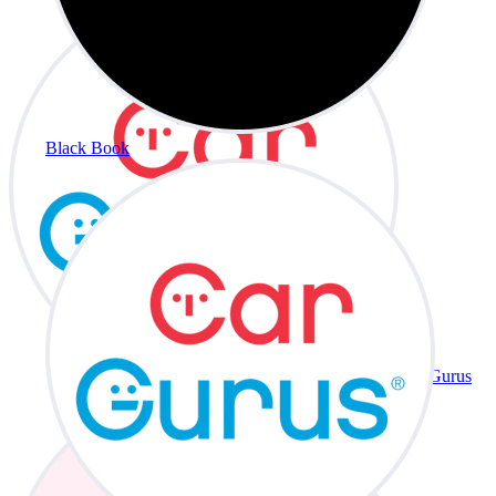
Black Book
CarGurus