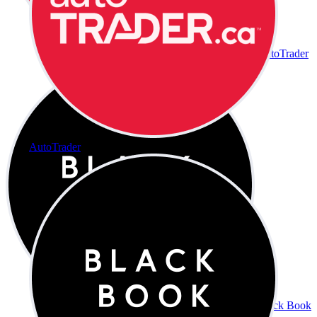
AutoTrader
AutoTrader
Black Book