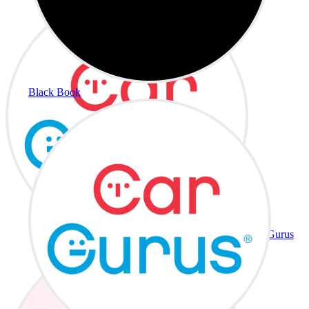
Black Book
CarGurus