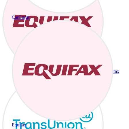
CarGurus
Equifax
Equifax