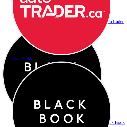
AutoTrader
AutoTrader
Black Book