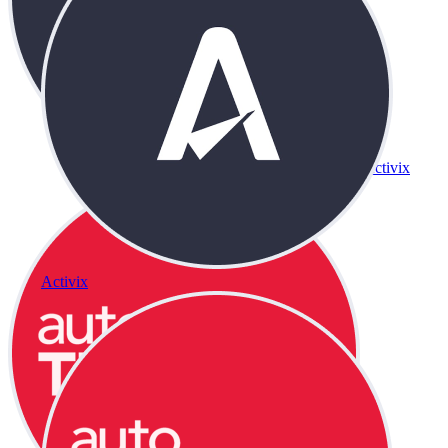
Activix
Activix