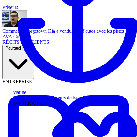
Prêteurs
Comment Georgetown Kia a vendu plus d'autos avec les pistes
AVA Credit
RÉCITS DE CLIENTS
Pourquoi nous
ENTREPRISE
Marine
Faites avancer les acheteurs de bateau
PARTENAIRES