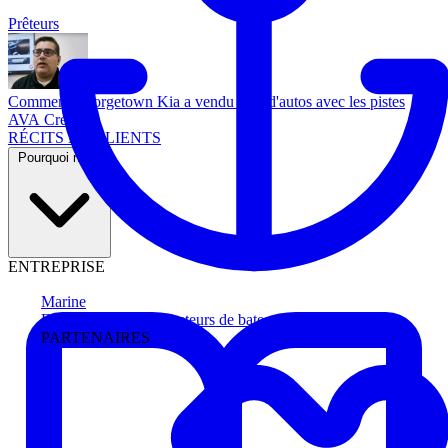
Prêteurs
Comment Georgetown Kia a vendu plus d'autos avec les pistes
AVA Credit
RÉCITS DE CLIENTS
Pourquoi nous
ENTREPRISE
Marine
Faites avancer les acheteurs de bateau
PARTENAIRES