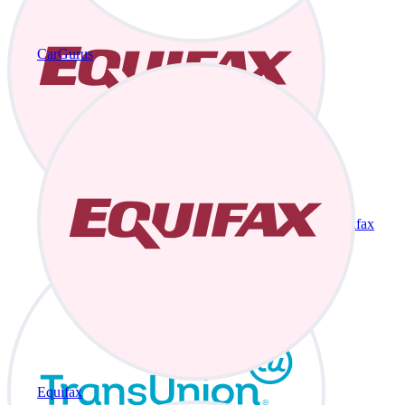
CarGurus
Equifax
Equifax