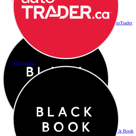
AutoTrader
AutoTrader
Black Book