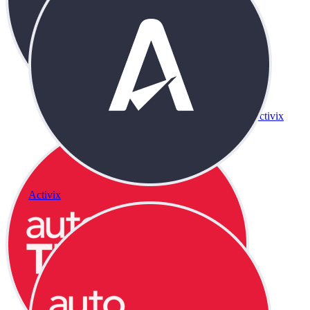
Activix
Activix