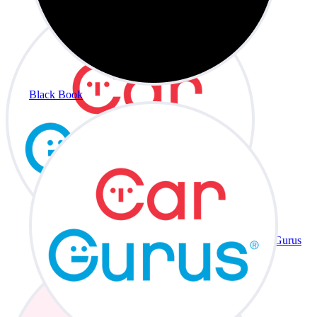
Black Book
CarGurus