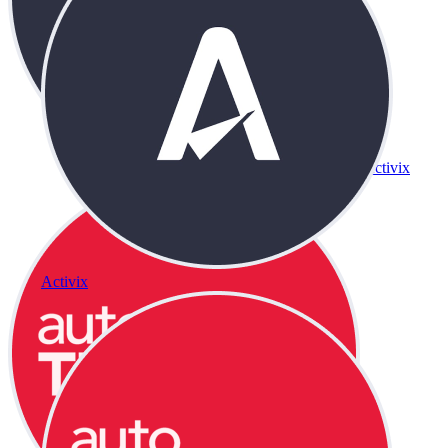
Activix
Activix