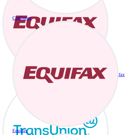
CarGurus
Equifax
Equifax