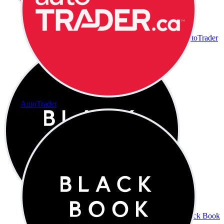
AutoTrader
AutoTrader
Black Book