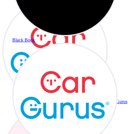
Black Book
CarGurus