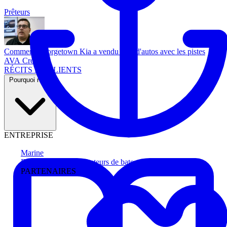
Prêteurs
Comment Georgetown Kia a vendu plus d'autos avec les pistes
AVA Credit
RÉCITS DE CLIENTS
Pourquoi nous
ENTREPRISE
Marine
Faites avancer les acheteurs de bateau
PARTENAIRES