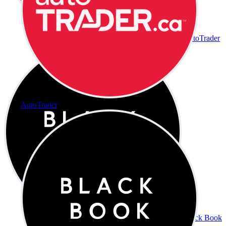
AutoTrader
AutoTrader
Black Book