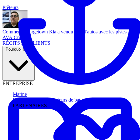
Prêteurs
Comment Georgetown Kia a vendu plus d'autos avec les pistes
AVA Credit
RÉCITS DE CLIENTS
Pourquoi nous
ENTREPRISE
Marine
Faites avancer les acheteurs de bateau
PARTENAIRES