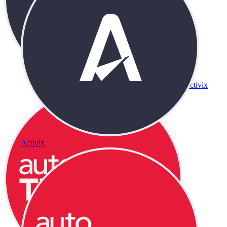
Activix
Activix