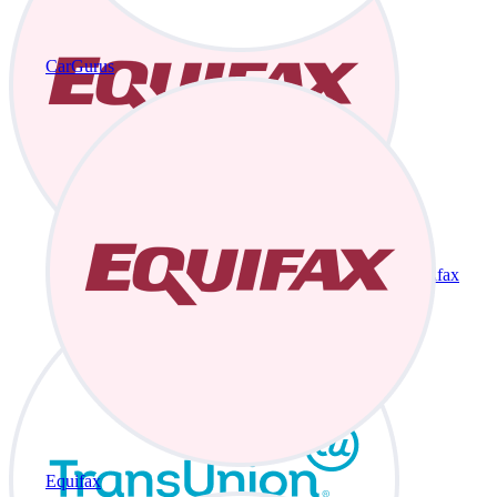
CarGurus
Equifax
Equifax