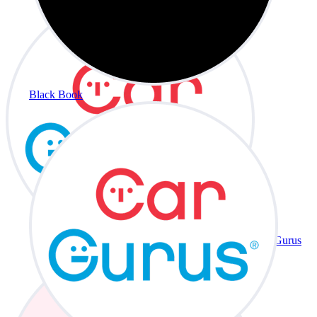
Black Book
CarGurus