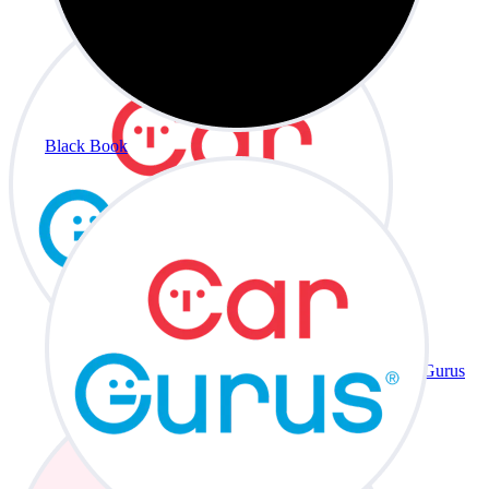
Black Book
CarGurus