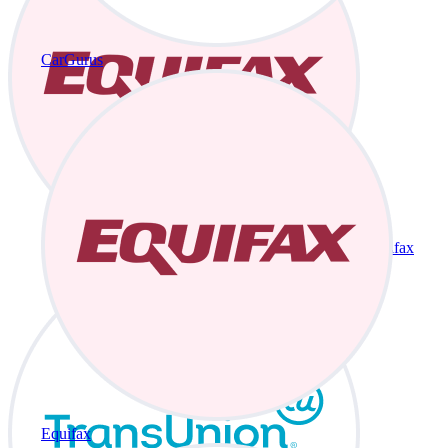
CarGurus
Equifax
Equifax