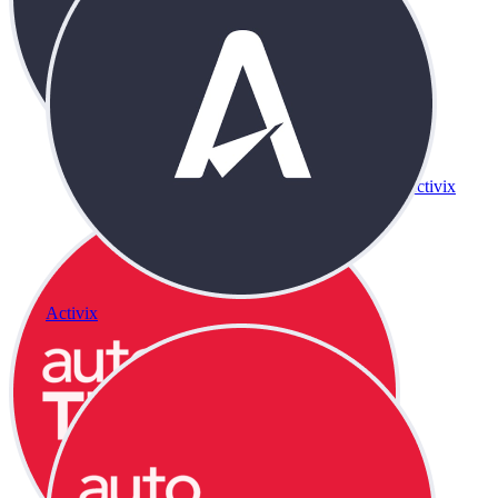
Activix
Activix