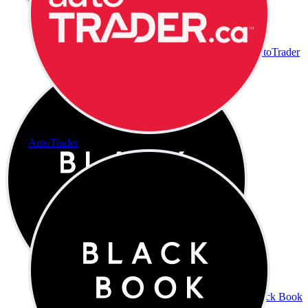
AutoTrader
AutoTrader
Black Book