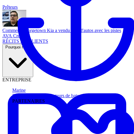
Prêteurs
Comment Georgetown Kia a vendu plus d'autos avec les pistes
AVA Credit
RÉCITS DE CLIENTS
Pourquoi nous
ENTREPRISE
Marine
Faites avancer les acheteurs de bateau
PARTENAIRES