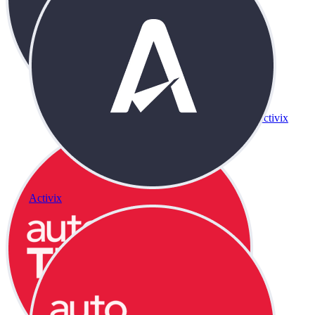
Activix
Activix