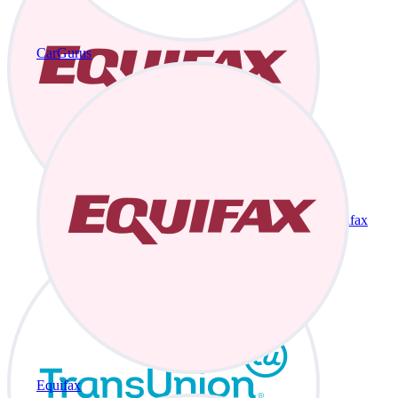
CarGurus
Equifax
Equifax