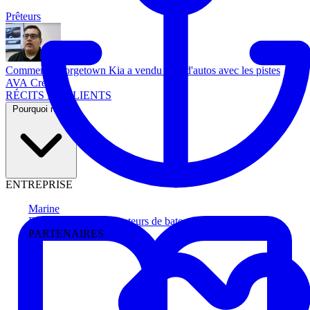
Prêteurs
Comment Georgetown Kia a vendu plus d'autos avec les pistes
AVA Credit
RÉCITS DE CLIENTS
Pourquoi nous
ENTREPRISE
Marine
Faites avancer les acheteurs de bateau
PARTENAIRES