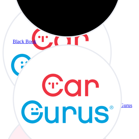
Black Book
CarGurus