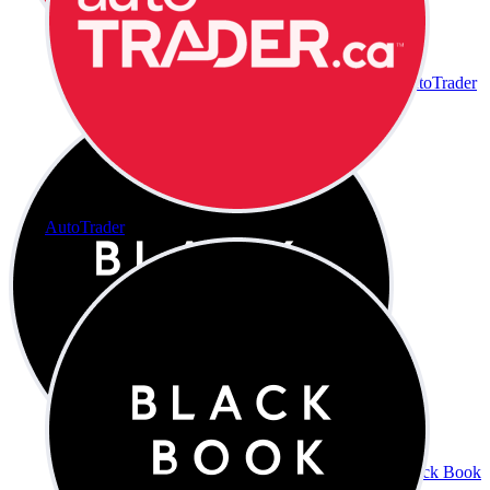
AutoTrader
AutoTrader
Black Book