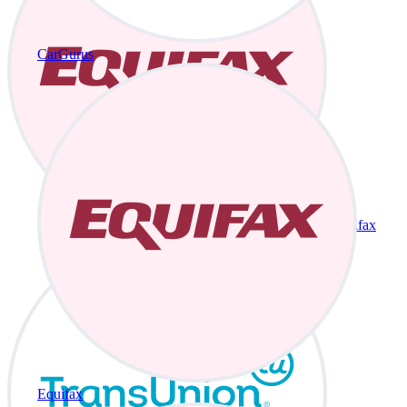
CarGurus
Equifax
Equifax