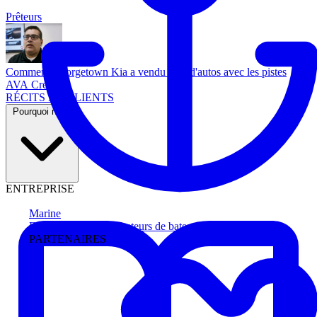
Prêteurs
Comment Georgetown Kia a vendu plus d'autos avec les pistes
AVA Credit
RÉCITS DE CLIENTS
Pourquoi nous
ENTREPRISE
Marine
Faites avancer les acheteurs de bateau
PARTENAIRES