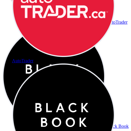
AutoTrader
AutoTrader
Black Book