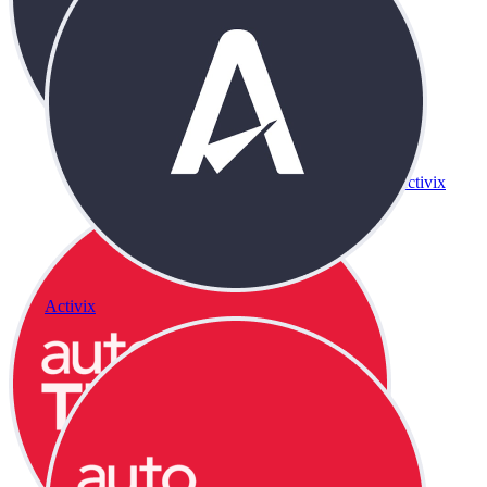
Activix
Activix