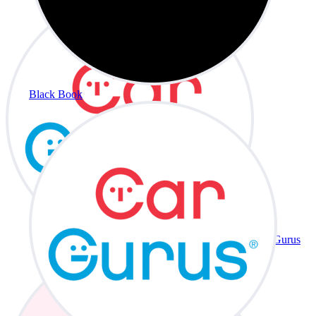
Black Book
CarGurus