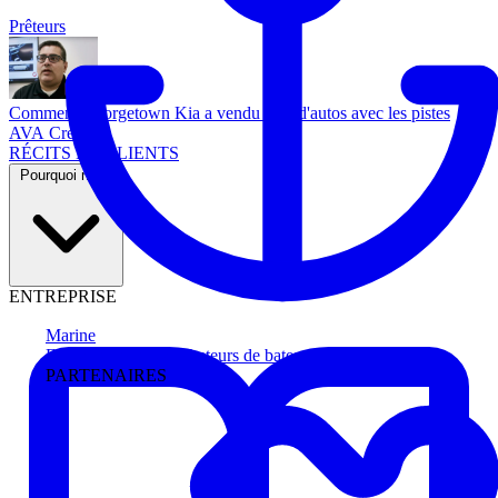
Prêteurs
Comment Georgetown Kia a vendu plus d'autos avec les pistes
AVA Credit
RÉCITS DE CLIENTS
Pourquoi nous
ENTREPRISE
Marine
Faites avancer les acheteurs de bateau
PARTENAIRES