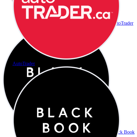
AutoTrader
AutoTrader
Black Book