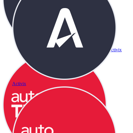
Activix
Activix