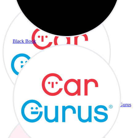
Black Book
CarGurus