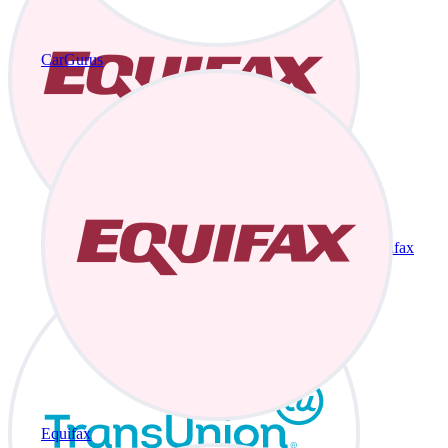
CarGurus
Equifax
Equifax