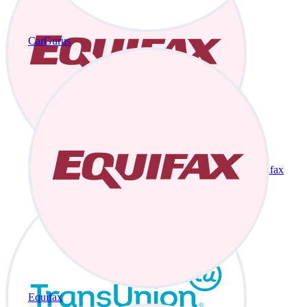
CarGurus
Equifax
Equifax