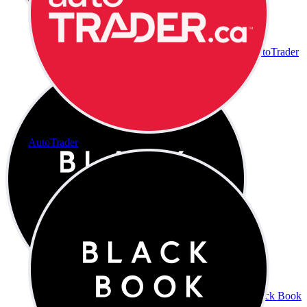
AutoTrader
AutoTrader
Black Book