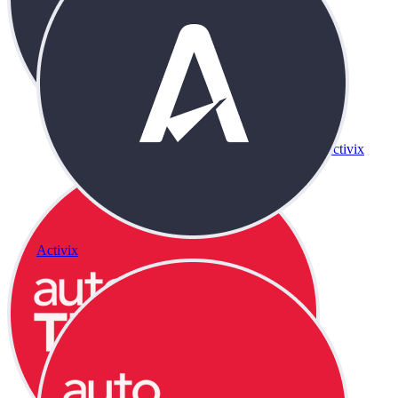
Activix
Activix