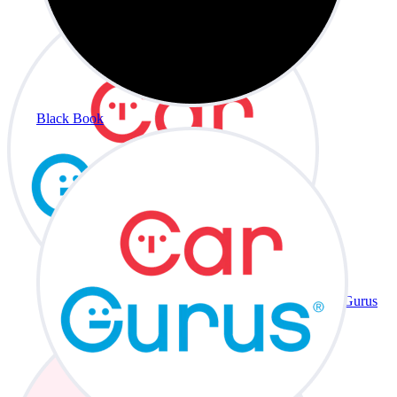
Black Book
CarGurus