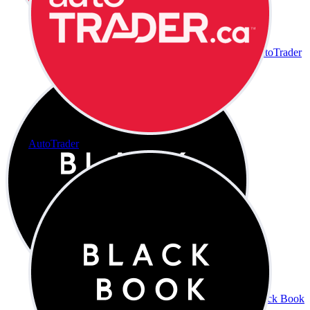
AutoTrader
AutoTrader
Black Book