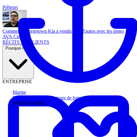
Prêteurs
Comment Georgetown Kia a vendu plus d'autos avec les pistes
AVA Credit
RÉCITS DE CLIENTS
Pourquoi nous
ENTREPRISE
Marine
Faites avancer les acheteurs de bateau
PARTENAIRES