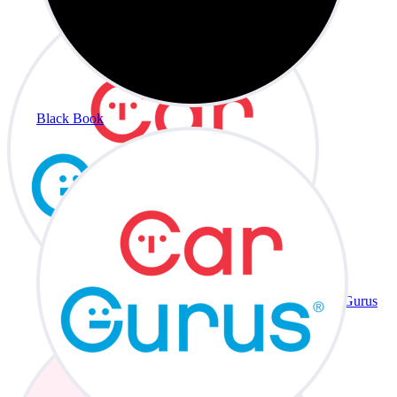
Black Book
CarGurus