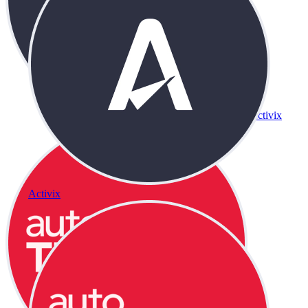
Activix
Activix