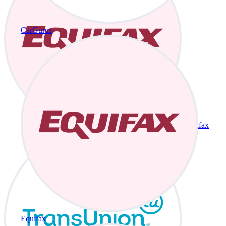
CarGurus
Equifax
Equifax