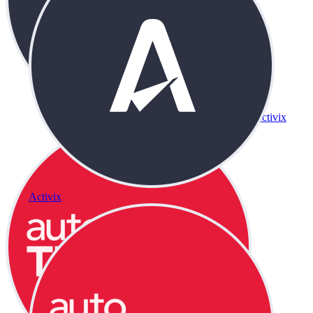
Activix
Activix