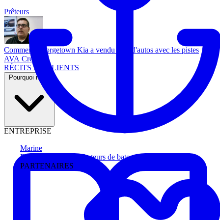
Prêteurs
Comment Georgetown Kia a vendu plus d'autos avec les pistes
AVA Credit
RÉCITS DE CLIENTS
Pourquoi nous
ENTREPRISE
Marine
Faites avancer les acheteurs de bateau
PARTENAIRES