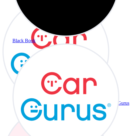
Black Book
CarGurus