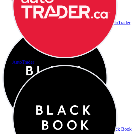
AutoTrader
AutoTrader
Black Book