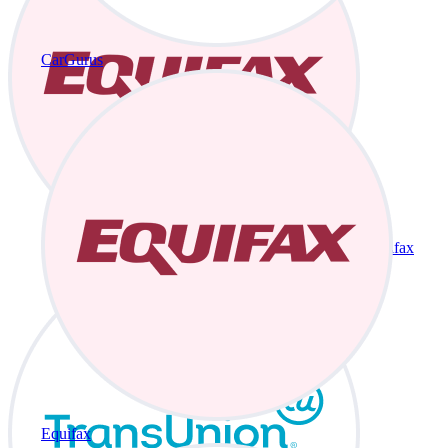
CarGurus
Equifax
Equifax