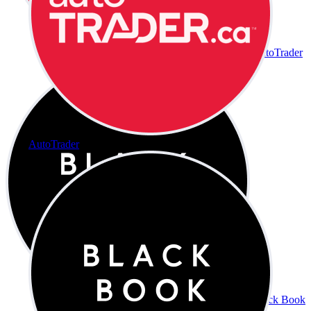
AutoTrader
AutoTrader
Black Book