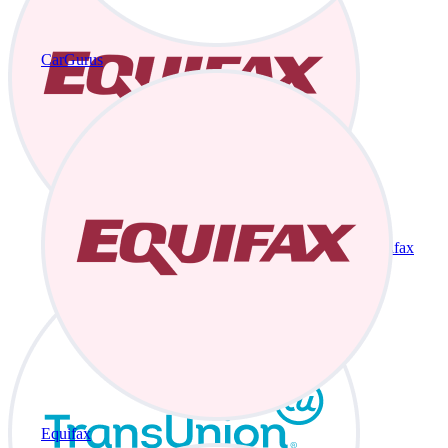
CarGurus
Equifax
Equifax