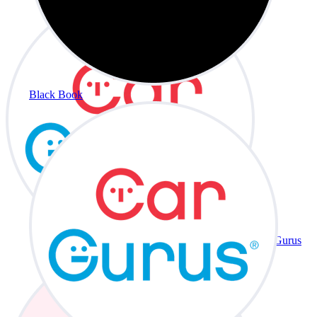
Black Book
CarGurus