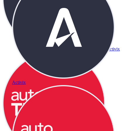
Activix
Activix