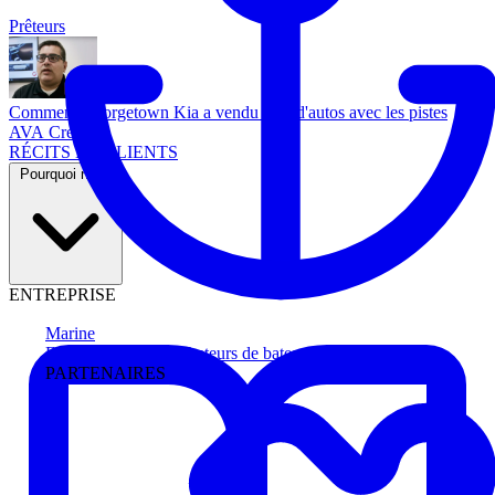
Prêteurs
Comment Georgetown Kia a vendu plus d'autos avec les pistes
AVA Credit
RÉCITS DE CLIENTS
Pourquoi nous
ENTREPRISE
Marine
Faites avancer les acheteurs de bateau
PARTENAIRES