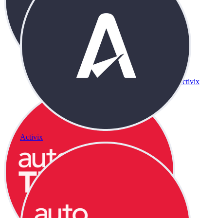
Activix
Activix