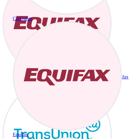
CarGurus
Equifax
Equifax