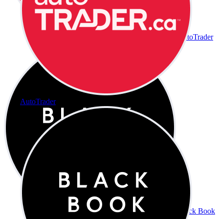
AutoTrader
AutoTrader
Black Book