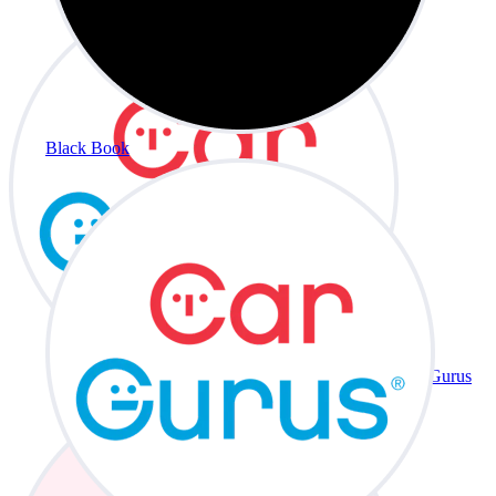
Black Book
CarGurus