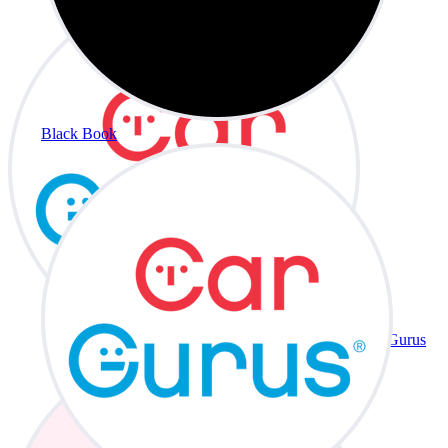
Black Book
CarGurus