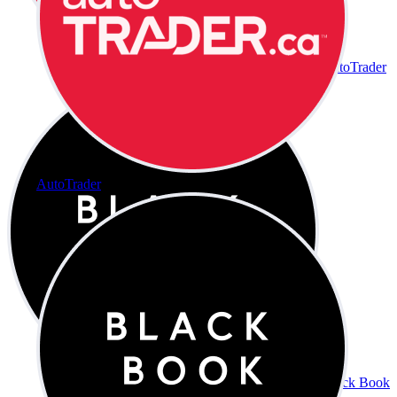
AutoTrader
AutoTrader
Black Book