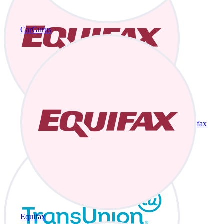
CarGurus
Equifax
Equifax