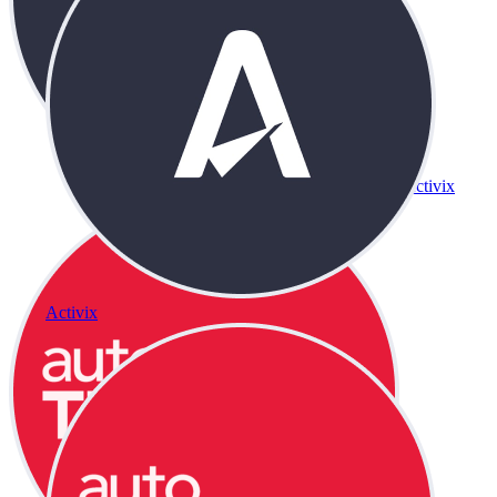
Activix
Activix