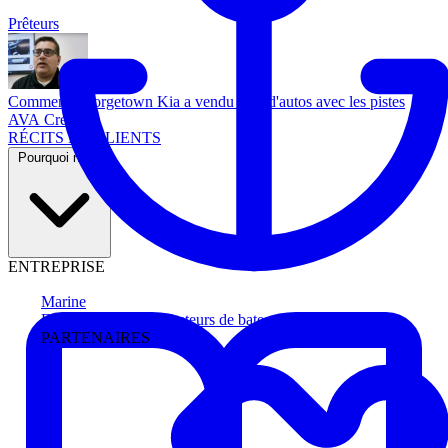
Prêteurs
Comment Georgetown Kia a vendu plus d'autos avec les pistes
AVA Credit
RÉCITS DE CLIENTS
Pourquoi nous
ENTREPRISE
Marine
Faites avancer les acheteurs de bateau
PARTENAIRES