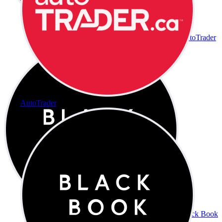
AutoTrader
AutoTrader
Black Book