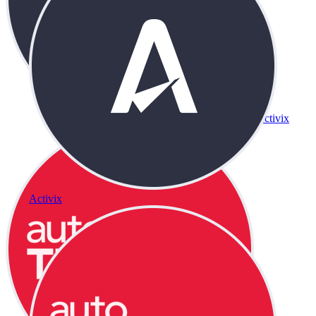
Activix
Activix