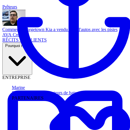
Prêteurs
Comment Georgetown Kia a vendu plus d'autos avec les pistes
AVA Credit
RÉCITS DE CLIENTS
Pourquoi nous
ENTREPRISE
Marine
Faites avancer les acheteurs de bateau
PARTENAIRES