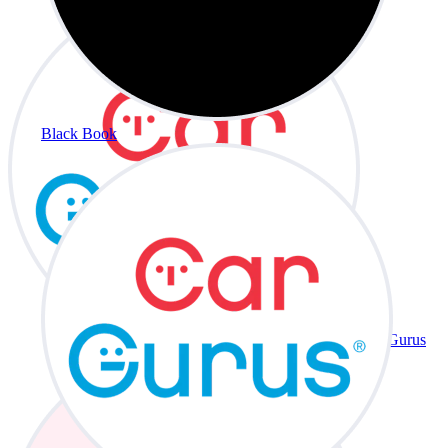
Black Book
CarGurus