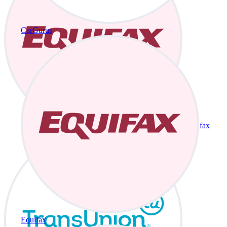
CarGurus
Equifax
Equifax