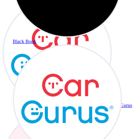
Black Book
CarGurus