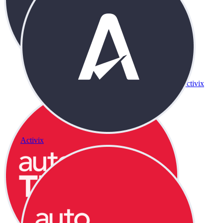
Activix
Activix