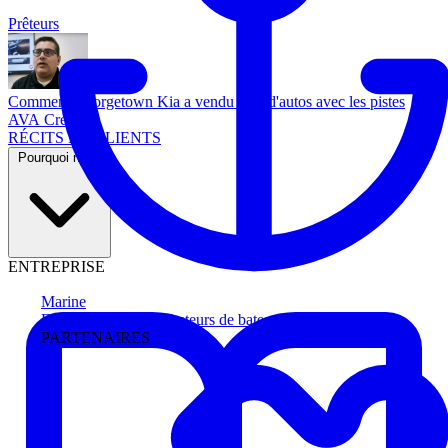
Prêteurs
Comment Georgetown Kia a vendu plus d'autos avec les pistes
AVA Credit
RÉCITS DE CLIENTS
Pourquoi nous
ENTREPRISE
Marine
Faites avancer les acheteurs de bateau
PARTENAIRES