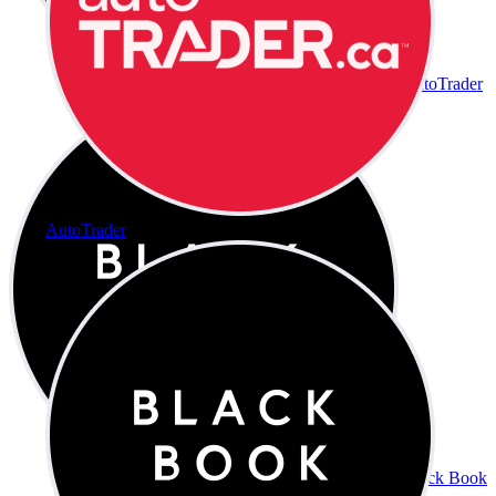
AutoTrader
AutoTrader
Black Book