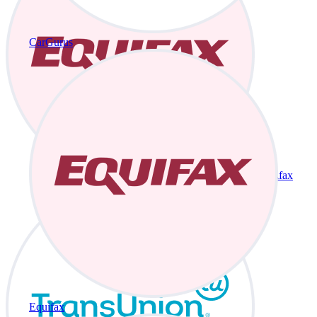
CarGurus
Equifax
Equifax