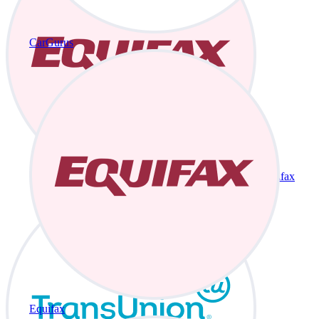
CarGurus
Equifax
Equifax