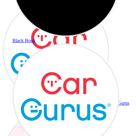
Black Book
CarGurus