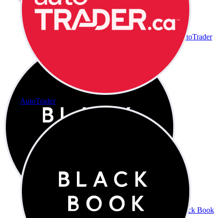
AutoTrader
AutoTrader
Black Book