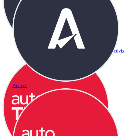
Activix
Activix