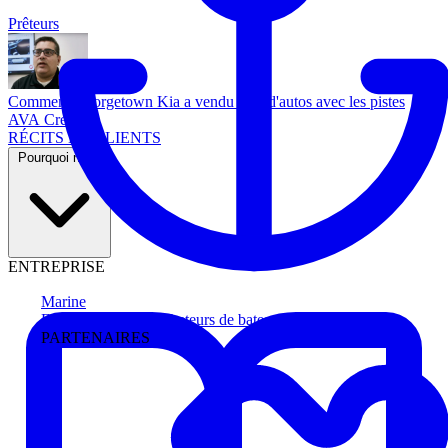
Prêteurs
Comment Georgetown Kia a vendu plus d'autos avec les pistes
AVA Credit
RÉCITS DE CLIENTS
Pourquoi nous
ENTREPRISE
Marine
Faites avancer les acheteurs de bateau
PARTENAIRES