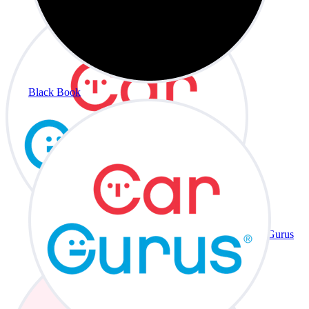
Black Book
CarGurus