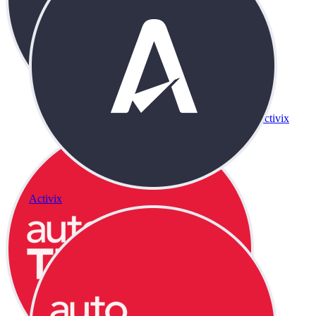
Activix
Activix