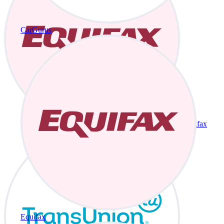
CarGurus
Equifax
Equifax