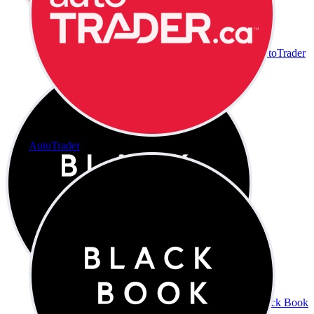
AutoTrader
AutoTrader
Black Book