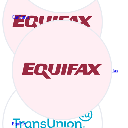
CarGurus
Equifax
Equifax