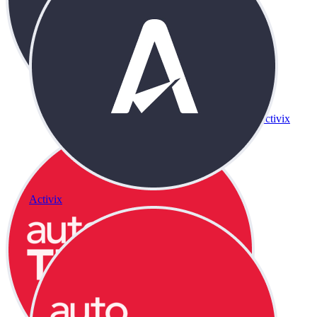
Activix
Activix