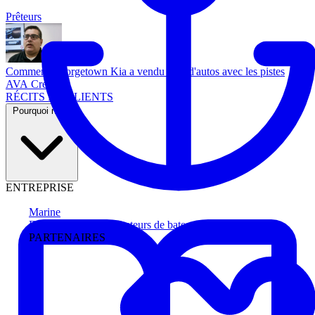
Prêteurs
Comment Georgetown Kia a vendu plus d'autos avec les pistes
AVA Credit
RÉCITS DE CLIENTS
Pourquoi nous
ENTREPRISE
Marine
Faites avancer les acheteurs de bateau
PARTENAIRES