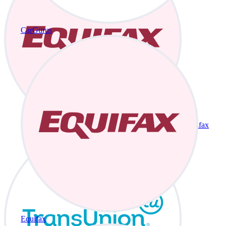
CarGurus
Equifax
Equifax