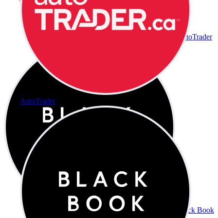
AutoTrader
AutoTrader
Black Book