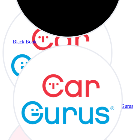
Black Book
CarGurus