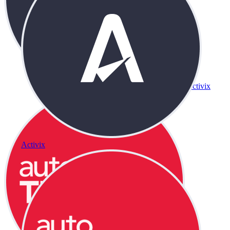
Activix
Activix