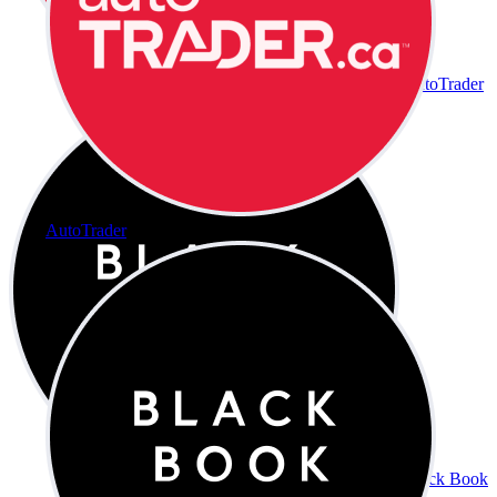
AutoTrader
AutoTrader
Black Book