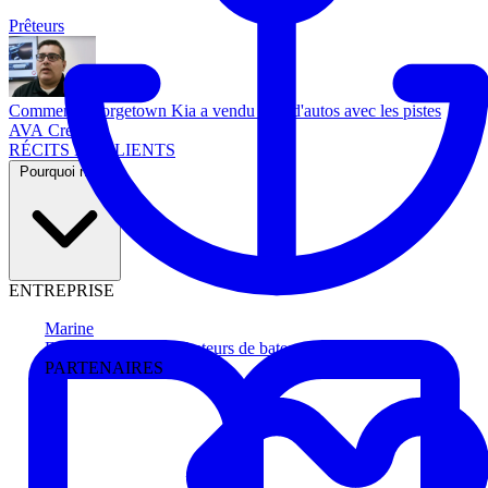
Prêteurs
Comment Georgetown Kia a vendu plus d'autos avec les pistes
AVA Credit
RÉCITS DE CLIENTS
Pourquoi nous
ENTREPRISE
Marine
Faites avancer les acheteurs de bateau
PARTENAIRES