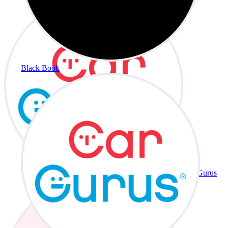
Black Book
CarGurus