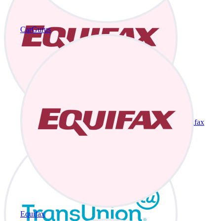
CarGurus
Equifax
Equifax