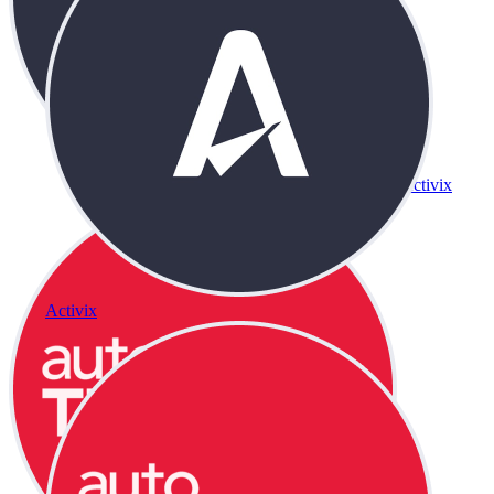
Activix
Activix